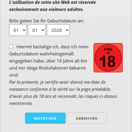
L'utilisation de cette site Web est réservée
exclusivement aux visiteurs adultes.
Bitte geben Sie Ihr Geburtsdatum an:
Hiermit bestätige ich, dass ich mein
Leidenschaftliches Streben –
Geburtsdatum wahrheitsgemäß
eingegeben habe, über 18 Jahre alt bin
nach genussreicher Vollkommenheit
und mir obige Risikofaktoren bekannt
sind.
Faszinierende Düfte und atemberaubend betörende Aromen – das
Par la présente, je certifie avoir donné ma date de
bloße Betreten des Fachgeschäfts Zigarren Baumert rund um
naissance conforme à la vérité sur la page préalable,
exquisite Tabakwaren & Spirituosen schafft eine außergewöhnlich
sinnreiche Atmosphäre, die Kenner und Genießer zum Wohlfühlen
d'avoir plus de 18 ans et reconnaît, les risques ci-dessus
animiert.
mentionnés.
Erleben Sie ein stilvolles Ambiente, wo individuelle Genuss-
Ansprüche souverän erfüllt werden, wo ausgezeichnete Qualität
noch zählt, wo persönliche Fachberatung und Betreuung sich